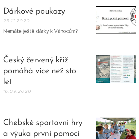
Dárkové poukazy
25.11.2020
Nemáte ještě dárky k Vánocům?
Český červený kříž
pomáhá více než sto
let
16.09.2020
Chebské sportovní hry
a výuka první pomoci