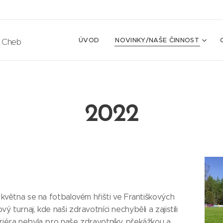
ÚVOD
NOVINKY/NAŠE ČINNOST
e Cheb
2022
. května se na fotbalovém hřišti ve Františkových
ý turnaj, kde naši zdravotníci nechyběli a zajistili
ariéra nebyla pro naše zdravotníky překážkou a