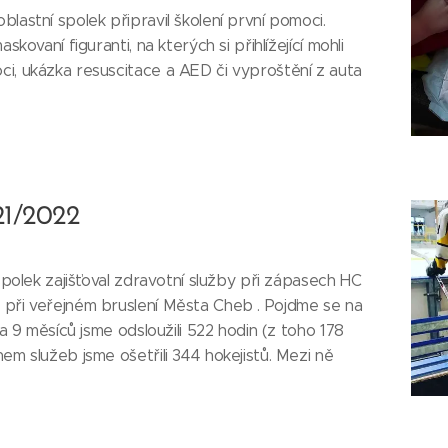
lastní spolek připravil školení první pomoci.
skovaní figuranti, na kterých si přihlížející mohli
i, ukázka resuscitace a AED či vyproštění z auta
21/2022
 spolek zajišťoval zdravotní služby při zápasech HC
 při veřejném bruslení Města Cheb . Pojďme se na
Za 9 měsíců jsme odsloužili 522 hodin (z toho 178
em služeb jsme ošetřili 344 hokejistů. Mezi ně