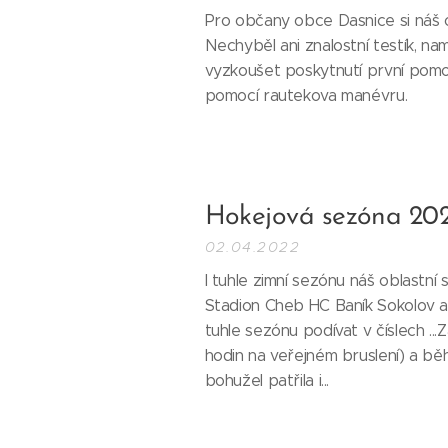
Pro občany obce Dasnice si náš ob
Nechyběl ani znalostní testík, nama
vyzkoušet poskytnutí první pomoc
pomocí rautekova manévru.
Hokejová sezóna 20
02.04.2022
I tuhle zimní sezónu náš oblastní
Stadion Cheb HC Baník Sokolov a
tuhle sezónu podívat v číslech ...
hodin na veřejném bruslení) a běh
bohužel patřila i...