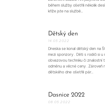
během služby ošetřili několik de
kříže jste na službě...
Dětský den
14.05.2022
Dneska se konal dětský den na Št
mezi sponzory . Děti s rodiči si u
obvazovou techniku či znalostní t
odměnu a věcné ceny . Zároveň na
dětského dne ošetřili pár...
Dasnice 2022
08.05.2022