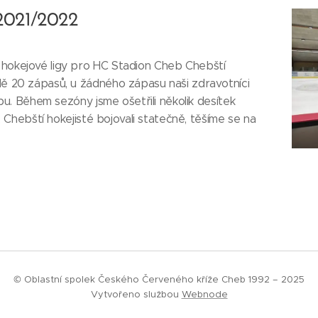
 2021/2022
 hokejové ligy pro HC Stadion Cheb Chebští
dě 20 zápasů, u žádného zápasu naši zdravotníci
užbu. Během sezóny jsme ošetřili několik desítek
h. Chebští hokejisté bojovali statečně, těšíme se na
© Oblastní spolek Českého Červeného kříže Cheb 1992 – 2025
Vytvořeno službou
Webnode