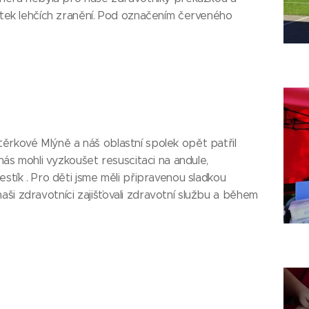
sítek lehčích zranění. Pod označením červeného
ěrkové Mlýně a náš oblastní spolek opět patřil
 nás mohli vyzkoušet resuscitaci na andule,
estík . Pro děti jsme měli připravenou sladkou
ši zdravotníci zajišťovali zdravotní službu a během