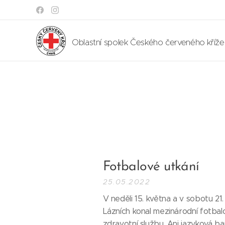
Oblastní spolek Českého červeného kříž
Fotbalové utkání
25.05.2022
V neděli 15. května a v sobotu 21
Lázních konal mezinárodní fotbalov
zdravotní službu. Ani jazyková b