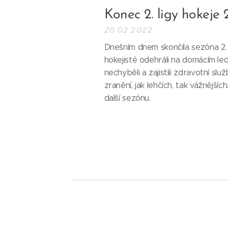
Konec 2. ligy hokeje
20.02.2022
Dnešním dnem skončila sezóna 2.
hokejisté odehráli na domácím le
nechyběli a zajistili zdravotní sl
zranění, jak lehčích, tak vážnějšíc
další sezónu.