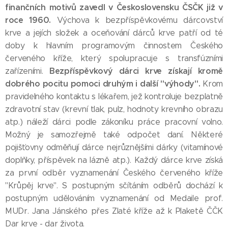
finančních motivů zavedl v Československu ČSČK již v
roce 1960.
Výchova k bezpříspěvkovému dárcovství
krve a jejích složek a oceňování dárců krve patří od té
doby k hlavním programovým činnostem Českého
červeného kříže, který spolupracuje s transfúzními
Bezpříspěvkový dárci krve získají kromě
zařízeními.
dobrého pocitu pomoci druhým i další "výhody".
Krom
pravidelného kontaktu s lékařem, jež kontroluje bezplatně
zdravotní stav (krevní tlak, pulz, hodnoty krevního obrazu
atp.) náleží dárci podle zákoníku práce pracovní volno.
Možný je samozřejmě také odpočet daní. Některé
pojišťovny odměňují dárce nejrůznějšími dárky (vitamínové
doplňky, příspěvek na lázně atp.). Každý dárce krve získá
za první odběr vyznamenání Českého červeného kříže
"Krůpěj krve". S postupným sčítáním odběrů dochází k
postupným udělováním vyznamenání od Medaile prof.
MUDr. Jana Jánského přes Zlaté kříže až k Plaketě ČČK
Dar krve - dar života.