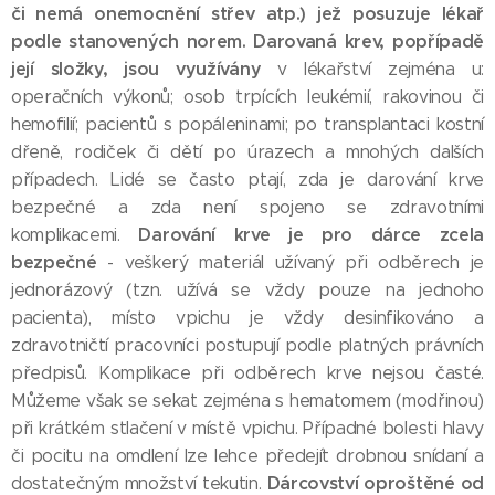
či nemá onemocnění střev atp.) jež posuzuje lékař
podle stanovených norem.
Darovaná krev, popřípadě
její složky, jsou využívány
v lékařství zejména u:
operačních výkonů; osob trpících leukémií, rakovinou či
hemofilií; pacientů s popáleninami; po transplantaci kostní
dřeně, rodiček či dětí po úrazech a mnohých dalších
případech. Lidé se často ptají, zda je darování krve
bezpečné a zda není spojeno se zdravotními
Darování krve je pro dárce zcela
komplikacemi.
bezpečné
- veškerý materiál užívaný při odběrech je
jednorázový (tzn. užívá se vždy pouze na jednoho
pacienta), místo vpichu je vždy desinfikováno a
zdravotničtí pracovníci postupují podle platných právních
předpisů. Komplikace při odběrech krve nejsou časté.
Můžeme však se sekat zejména s hematomem (modřinou)
při krátkém stlačení v místě vpichu. Případné bolesti hlavy
či pocitu na omdlení lze lehce předejít drobnou snídaní a
Dárcovství oproštěné od
dostatečným množství tekutin.