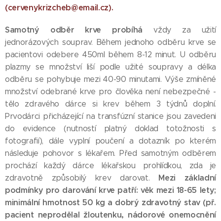
(cervenykrizcheb@email.cz).
Samotný odběr krve probíhá
vždy za užití
jednorázových souprav. Během jednoho odběru krve se
pacientovi odebere 450ml během 8-12 minut. U odběru
plazmy se množství liší podle užité soupravy a délka
odběru se pohybuje mezi 40-90 minutami. Výše zmíněné
množství odebrané krve pro člověka není nebezpečné -
tělo zdravého dárce si krev během 3 týdnů doplní.
Prvodárci přicházející na transfúzní stanice jsou zavedeni
do evidence (nutností platný doklad totožnosti s
fotografií), dále vyplní poučení a dotazník po kterém
následuje pohovor s lékařem. Před samotným odběrem
prochází každý dárce lékařskou prohlídkou, zda je
Mezi základní
zdravotně způsobilý krev darovat.
podmínky pro darování krve patří: věk mezi 18-65 lety;
minimální hmotnost 50 kg a dobrý zdravotný stav (př.
pacient neprodělal žloutenku, nádorové onemocnění