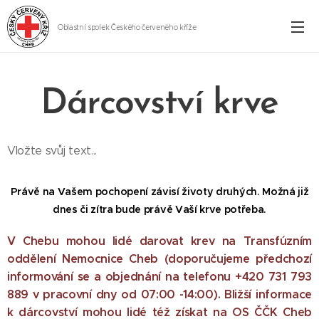
Oblastní spolek Českého červeného kříže
Cheb
Dárcovství krve
Vložte svůj text...
Právě na Vašem pochopení závisí životy druhých. Možná již
dnes či zítra bude právě Vaší krve potřeba.
V Chebu mohou lidé darovat krev na Transfúzním
oddělení Nemocnice Cheb (doporučujeme předchozí
informování se a objednání na telefonu +420 731 793
889 v pracovní dny od 07:00 -14:00). Bližší informace
k dárcovství mohou lidé též získat na OS ČČK Cheb