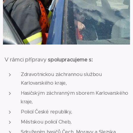
V rámci přípravy
s
polupracujeme s:
Zdravotnickou záchrannou službou
Karlovarského kraje,
Hasičským záchranným sborem Karlovarského
kraje,
Policií České republiky,
Městskou policií Cheb,
Sdružením hasičů Čech, Moravy a Slezska,