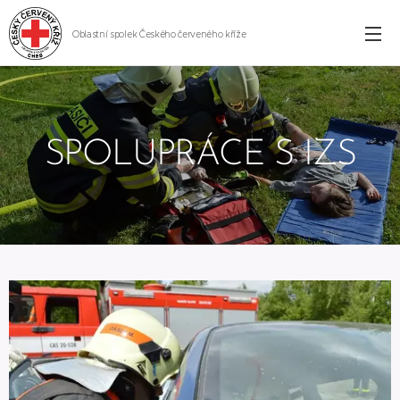
Oblastní spolek Českého červeného kříže
Cheb
SPOLUPRÁCE S IZS