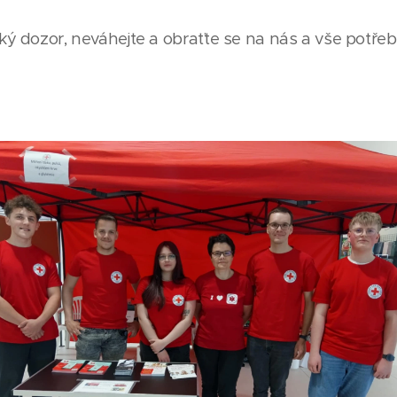
cký dozor, neváhejte a obraťte se na nás a vše potře