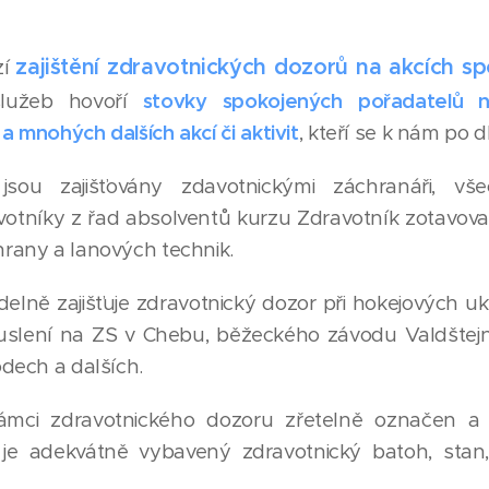
zajištění zdravotnických dozorů na akcích spo
zí
služeb hovoří
stovky spokojených pořadatelů ne
a mnohých dalších akcí či aktivit
, kteří se k nám po d
 jsou zajišťovány zdavotnickými záchranáři, vš
otníky z řad absolventů kurzu Zdravotník zotavovac
hrany a lanových technik.
delně zajišťuje zdravotnický dozor při hokejových 
bruslení na ZS v Chebu, běžeckého závodu Valdštej
odech a dalších.
rámci zdravotnického dozoru zřetelně označen a 
 je adekvátně vybavený zdravotnický batoh, stan, 