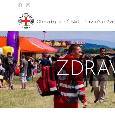
Oblastní spolek Českého červeného kříž
ZDRA