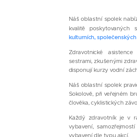
Náš oblastní spolek nabí
kvalitě poskytovaných 
kulturních, společenských 
Zdravotnické asistence
sestrami, zkušenými zdrav
disponují kurzy vodní zác
Náš oblastní spolek pravi
Sokolově, při veřejném 
člověka, cyklistických záv
Každý zdravotník je v 
vybavení, samozřejmostí
vybavení dle typu akcí.