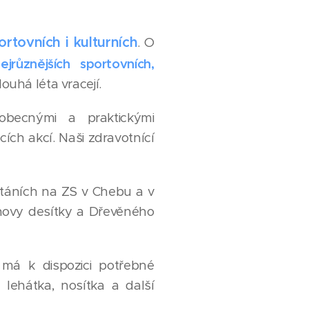
rtovních i kulturních
. O
jrůznějších sportovních,
louhá léta vracejí.
eobecnými a praktickými
ích akcí. Naši zdravotnící
uktáních na ZS v Chebu a v
novy desítky a Dřevěného
má k dispozici potřebné
lehátka, nosítka a další