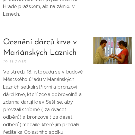
Hradě pražském, ale na zámku v
Lánech.
Ocenění dárců krve v
Mariánských Lázních
19.11.2015
Ve středu 18. listopadu se v budově
Městského úřadu v Mariánských
Lázních setkali stříbrní a bronzoví
dárci krve, kteří zcela dobrovolně a
zdarma darují krev. Sešli se, aby
převzali stříbrné ( za dvacet
odběrů) a bronzové ( za deset
odběrů) medaile, které jim předala
ředitelka Oblastního spolku