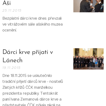
Aši
25.11.2015
Bezplatní dárci krve dnes převzali
ve vitrážovém sále ašského muzea
ocenění.
Dárci krve přijati v
Lánech
19.11.2015
Dne 18.11.2015 se uskutečnilo
tradiční přijetí dárců krve - nositelů
Zlatých křížů ČČK manželkou
prezidenta republiky. Tentokrát
paní Ivana Zemanová dárce krve a
představitele ČČK přijala nikoli na