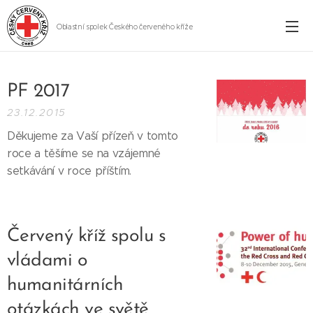
Oblastní spolek Českého červeného kříže
Cheb
PF 2017
23.12.2015
Děkujeme za Vaší přízeň v tomto
roce a těšíme se na vzájemné
setkávání v roce příštím.
Červený kříž spolu s
vládami o
humanitárních
otázkách ve světě