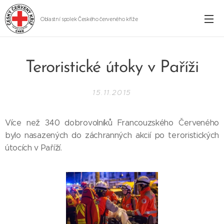
Oblastní spolek Českého červeného kříže
Cheb
Teroristické útoky v Paříži
15.11.2015
Více než 340 dobrovolníků Francouzského Červeného
bylo nasazených do záchranných akcií po teroristických
útocích v Paříží.