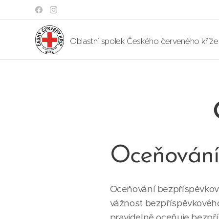
Oblastní spolek Českého červeného kříž
Oceňování 
Oceňování bezpříspěvkový
vážnost bezpříspěvkového 
pravidelně oceňuje bezpř