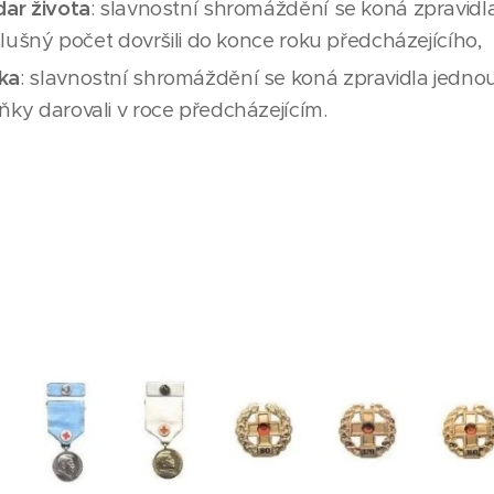
dar života
: slavnostní shromáždění se koná zpravidla
říslušný počet dovršili do konce roku předcházejícího,
ka
: slavnostní shromáždění se koná zpravidla jednou 
ňky darovali v roce předcházejícím.