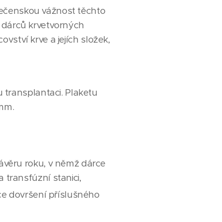
lečenskou vážnost těchto
í dárců krvetvorných
vství krve a jejích složek,
transplantaci. Plaketu
 mm.
závěru roku, v němž dárce
transfúzní stanici,
oce dovršení příslušného