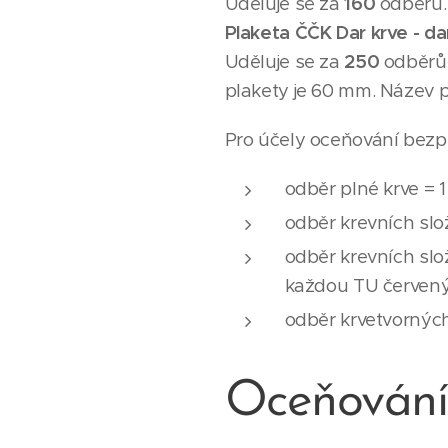
Uděluje se za
160
odběrů.
Plaketa ČČK Dar krve - da
Uděluje se za
250
odběrů.
plakety je 60 mm. Název p
Pro účely oceňování bezpří
odběr plné krve = 
odběr krevních slo
odběr krevních slo
každou TU červenýc
odběr krvetvorných
Oceňování 