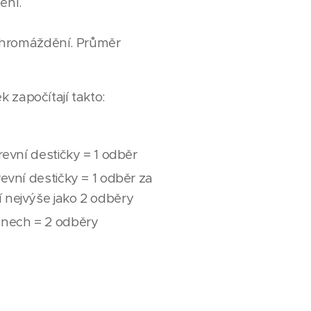
ění.
shromáždění. Průměr
 započítají takto:
evní destičky = 1 odběr
evní destičky = 1 odběr za
 nejvýše jako 2 odběry
dnech = 2 odběry