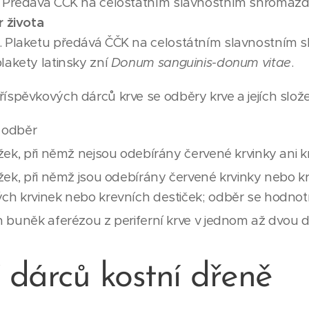
 Předává ČČK na celostátním slavnostním shromážd
r života
 Plaketu předává ČČK na celostátním slavnostním 
lakety latinsky zní
Donum sanguinis-donum vitae
.
spěvkových dárců krve se odběry krve a jejích složek
1 odběr
žek, při němž nejsou odebírány červené krvinky ani kr
žek, při němž jsou odebírány červené krvinky nebo kr
h krvinek nebo krevních destiček; odběr se hodnotí
 buněk aferézou z periferní krve v jednom až dvou 
dárců kostní dřeně