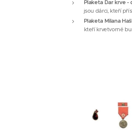
Plaketa Dar krve - 
jsou dárci, kteří p
Plaketa Milana Haš
kteří krvetvorné bu