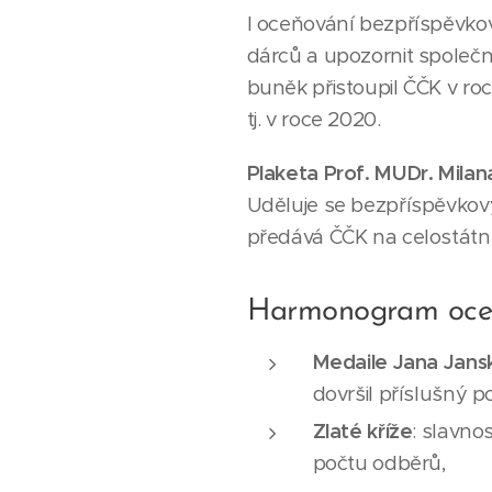
I oceňování bezpříspěvko
dárců a upozornit společn
buněk přistoupil ČČK v roc
tj. v roce 2020.
Plaketa Prof. MUDr. Mila
Uděluje se bezpříspěvkov
předává ČČK na celostátn
Harmonogram oce
Medaile Jana Jan
dovršil příslušný 
Zlaté kříže
: slavno
počtu odběrů,