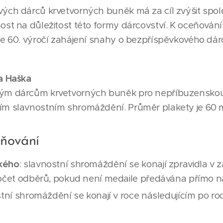
vých dárců krvetvorných buněk má za cíl zvýšit spo
ost na důležitost této formy dárcovství. K oceňován
e 60. výročí zahájení snahy o bezpříspěvkového dárco
na Haška
ým dárcům krvetvorných buněk pro nepříbuzenskou 
ím slavnostním shromáždění. Průměr plakety je 60
ňování
ského
: slavnostní shromáždění se konají zpravidla v 
počet odběrů, pokud není medaile předávána přímo na 
stní shromáždění se konají v roce následujícím po r