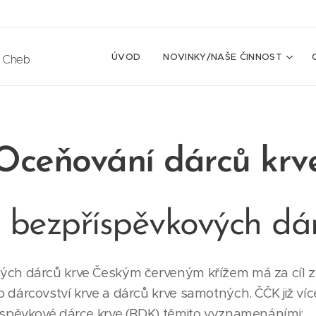
ÚVOD
NOVINKY/NAŠE ČINNOST
e Cheb
Oceňování dárců krv
bezpříspěvkových dár
ch dárců krve Českým červeným křížem má za cíl z
dárcovství krve a dárců krve samotných. ČČK již více
íspěvkové dárce krve (BDK) těmito vyznamenáními: