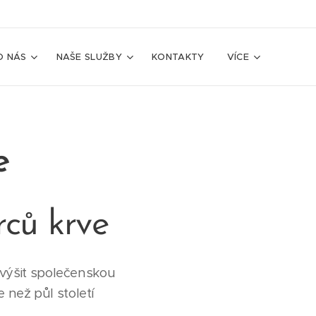
O NÁS
NAŠE SLUŽBY
KONTAKTY
VÍCE
e
ců krve
výšit společenskou
 než půl století