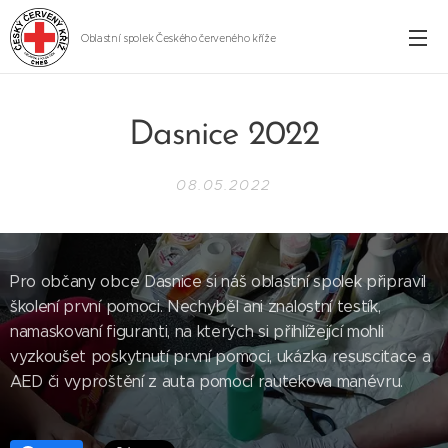
Oblastní spolek Českého červeného kříže
Cheb
Dasnice 2022
08.05.2022
Pro občany obce Dasnice si náš oblastní spolek připravil
školení první pomoci. Nechyběl ani znalostní testík,
namaskovaní figuranti, na kterých si přihlížející mohli
vyzkoušet poskytnutí první pomoci, ukázka resuscitace a
AED či vyproštění z auta pomocí rautekova manévru.