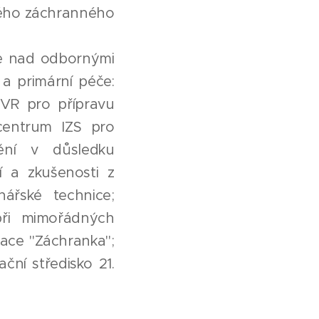
ného záchranného
ze nad odbornými
a primární péče:
XVR pro přípravu
centrum IZS pro
ění v důsledku
 a zkušenosti z
ářské technice;
při mimořádných
kace "Záchranka";
ní středisko 21.