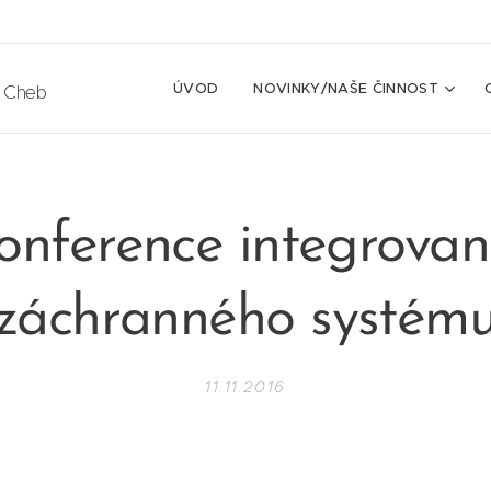
ÚVOD
NOVINKY/NAŠE ČINNOST
e Cheb
konference integrova
záchranného systém
11.11.2016