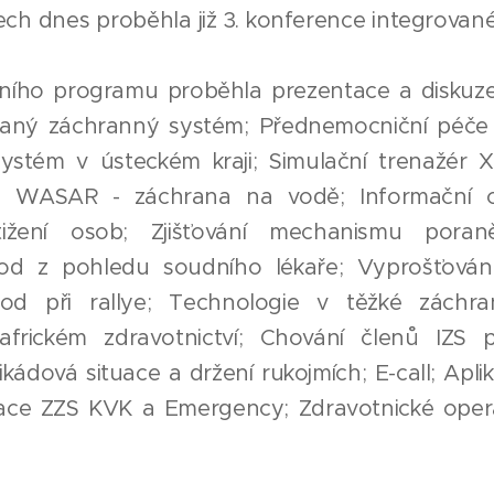
ech dnes proběhla již 3. konference integrova
ního programu proběhla prezentace a disku
vaný záchranný systém; Přednemocniční péče 
 Systém v ústeckém kraji; Simulační trenažér 
R; WASAR - záchrana na vodě; Informační 
ižení osob; Zjišťování mechanismu poran
od z pohledu soudního lékaře; Vyprošťování
od při rallye; Technologie v těžké záchran
africkém zdravotnictví; Chování členů IZS 
ikádová situace a držení rukojmích; E-call; Apli
ce ZZS KVK a Emergency; Zdravotnické operač