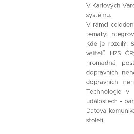
V Karlových Var
systému.
V rámci celoden
tématy: Integro
Kde je rozdíl?;
velitelů HZS Č
hromadná post
dopravních neh
dopravních neh
Technologie v 
událostech - bar
Datová komunika
století.