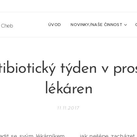
ÚVOD
NOVINKY/NAŠE ČINNOST
e Cheb
tibiotický týden v pro
lékáren
11.11.2017
radit se svým lékárníkem ⚖️ , jak nejlépe zacházet