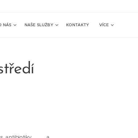
O NÁS
NAŠE SLUŽBY
KONTAKTY
VÍCE
středí
 s antibiotiky 💊 a