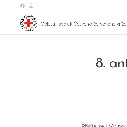
Oblastní spolek Českého červeného kříž
8. an
Přijďte se i Vy po