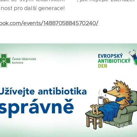
innost pro další generace! 👼
book.com/events/1488705884570240/