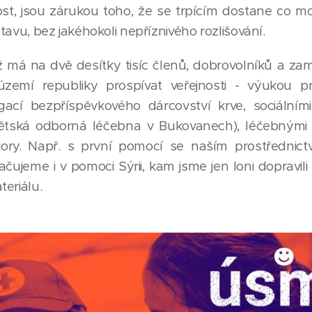
st, jsou zárukou toho, že se trpícím dostane co 
 stavu, bez jakéhokoli nepříznivého rozlišování.
ž má na dvě desítky tisíc členů, dobrovolníků a zam
zemí republiky prospívat veřejnosti - výukou pr
ací bezpříspěvkového dárcovství krve, sociálním
 dětská odborná léčebna v Bukovanech), léčebnými 
niory. Např. s první pomocí se naším prostřednict
čujeme i v pomoci Sýrii, kam jsme jen loni dopravili t
eriálu.