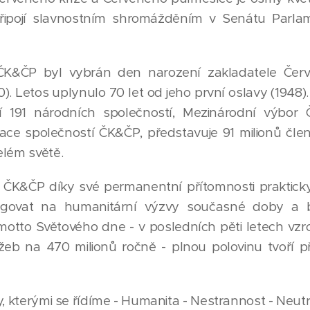
řipojí slavnostním shromážděním v Senátu Parlam
K&ČP byl vybrán den narození zakladatele Červ
). Letos uplynulo 70 let od jeho první oslavy (1948)
 191 národních společností, Mezinárodní výbor 
ace společností ČK&ČP, představuje 91 milionů čl
elém světě.
 ČK&ČP díky své permanentní přítomnosti praktick
govat na humanitární výzvy současné doby a 
motto Světového dne - v posledních pěti letech vzr
žeb na 470 milionů ročně - plnou polovinu tvoří př
, kterými se řídíme - Humanita - Nestrannost - Neutra