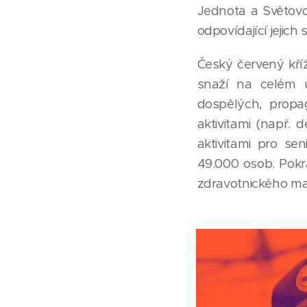
Jednota a Světovo
odpovídající jejich
Český červený kří
snaží na celém ú
dospělých, propag
aktivitami (např.
aktivitami pro se
49.000 osob. Pokra
zdravotnického mat