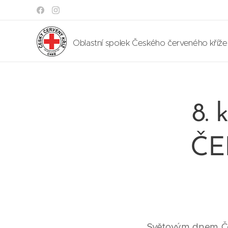
Oblastní spolek Českého červeného kříž
8.
ČE
Světovým dnem Če