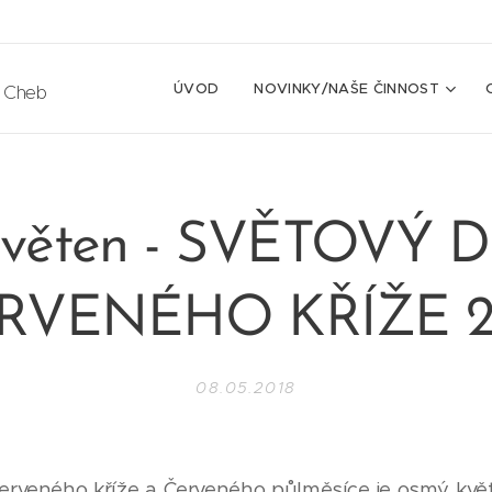
ÚVOD
NOVINKY/NAŠE ČINNOST
e Cheb
 květen - SVĚTOVÝ 
RVENÉHO KŘÍŽE 2
08.05.2018
rveného kříže a Červeného půlměsíce je osmý květ