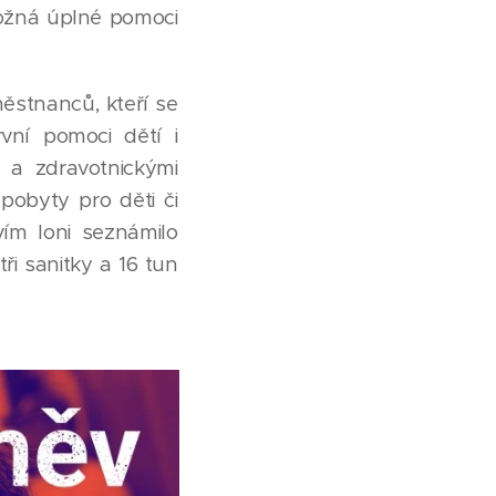
možná úplné pomoci
ěstnanců, kteří se
vní pomoci dětí i
i a zdravotnickými
pobyty pro děti či
vím loni seznámilo
ři sanitky a 16 tun