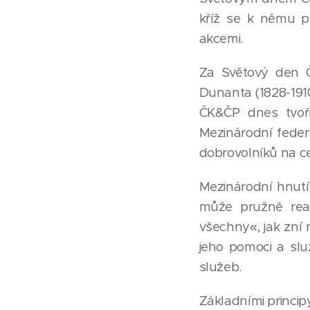
kříž se k němu p
akcemi.
Za Světový den Č
Dunanta (1828-1910
ČK&ČP dnes tvoří
Mezinárodní feder
dobrovolníků na c
Mezinárodní hnutí
může pružně rea
všechny«, jak zní 
jeho pomoci a slu
služeb.
Základními principy