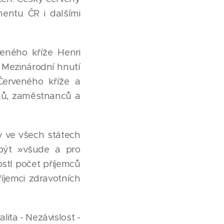
entu ČR i dalšími
eného kříže Henri
. Mezinárodní hnutí
Červeného kříže a
enů, zaměstnanců a
y ve všech státech
být »všude a pro
ostl počet příjemců
íjemci zdravotních
lita - Nezávislost -