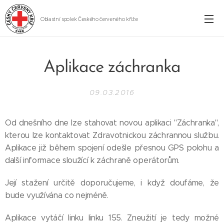
Oblastní spolek Českého červeného kříže
Cheb
Aplikace záchranka
09.03.2016
Od dnešního dne lze stahovat novou aplikaci "Záchranka",
kterou lze kontaktovat Zdravotnickou záchrannou službu.
Aplikace již během spojení odešle přesnou GPS polohu a
další informace sloužící k záchraně operátorům.
Její stažení určitě doporučujeme, i když doufáme, že
bude využívána co nejméně.
Aplikace vytáčí linku linku 155. Zneužití je tedy možné