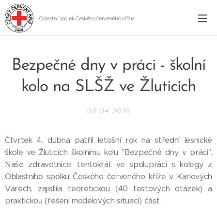
Oblastní spolek Českého červeného kříže
Cheb
Bezpečné dny v práci - školní
kolo na SLŠŽ ve Žluticích
08.04.2019
Čtvrtek 4. dubna patřil letošní rok na střední lesnické
škole ve Žluticích školnímu kolu "Bezpečné dny v práci".
Naše zdravotnice, tentokrát ve spolupráci s kolegy z
Oblastního spolku Českého červeného kříže v Karlových
Varech, zajistila teoretickou (40 testových otázek) a
praktickou (řešení modelových situací) část.