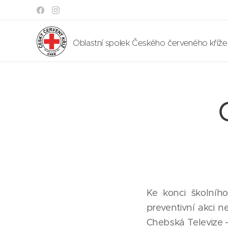
Oblastní spolek Českého červeného kříž
Ke konci školníh
preventivní akci n
Chebská Televize -