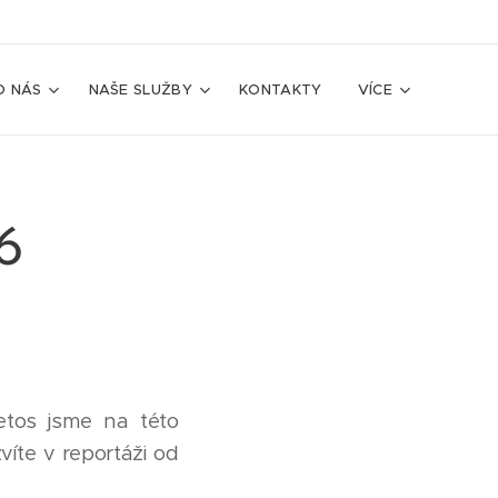
O NÁS
NAŠE SLUŽBY
KONTAKTY
VÍCE
6
etos jsme na této
víte v reportáži od