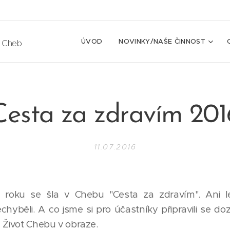
ÚVOD
NOVINKY/NAŠE ČINNOST
e Cheb
Cesta za zdravím 201
11.07.2016
o roku se šla v Chebu "Cesta za zdravím". Ani l
echyběli. A co jsme si pro účastníky připravili se doz
 Život Chebu v obraze.