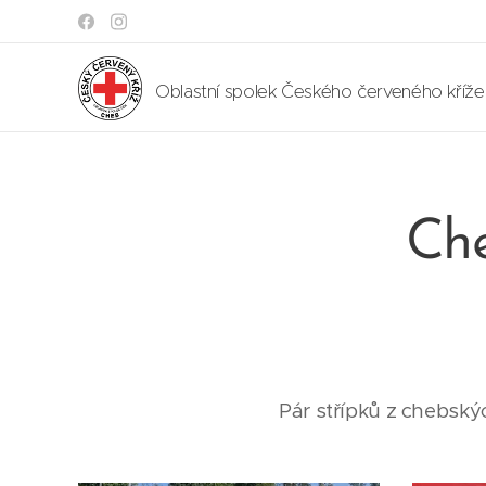
Oblastní spolek Českého červeného kříž
Che
Pár střípků z chebský