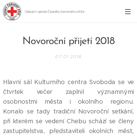
Oblastní spolek Českého červeného kříže
Cheb
Novoroční přijetí 2018
07.01.2018
Hlavní sál Kulturního centra Svoboda se ve
čtvrtek večer zaplnil významnými
osobnostmi města i okolního regionu.
Konalo se tady tradiční Novoroční setkání,
při kterém se vedení Chebu schází se členy
zastupitelstva, představiteli okolních měst,