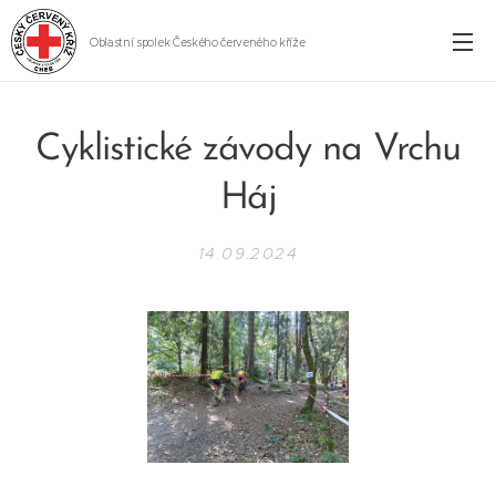
Oblastní spolek Českého červeného kříže
Cheb
Cyklistické závody na Vrchu
Háj
14.09.2024