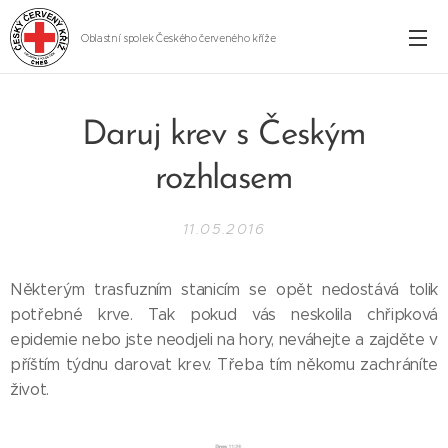
Oblastní spolek Českého červeného kříže
Cheb
Daruj krev s Českým
rozhlasem
11.05.2016
Některým trasfuzním stanicím se opět nedostává tolik
potřebné krve. Tak pokud vás neskolila chřipková
epidemie nebo jste neodjeli na hory, neváhejte a zajděte v
příštím týdnu darovat krev. Třeba tím někomu zachráníte
život.