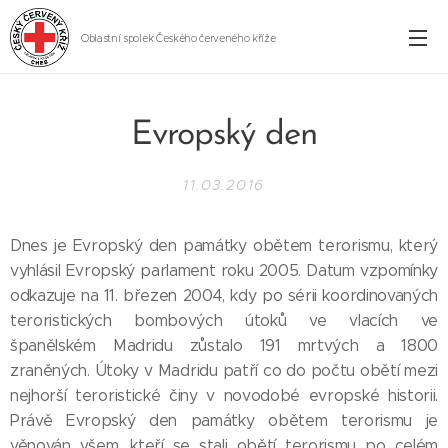
Oblastní spolek Českého červeného kříže
Cheb
Evropský den
11.03.2016
Dnes je Evropský den památky obětem terorismu, který
vyhlásil Evropský parlament roku 2005. Datum vzpomínky
odkazuje na 11. březen 2004, kdy po sérii koordinovaných
teroristických bombových útoků ve vlacích ve
španělském Madridu zůstalo 191 mrtvých a 1800
zraněných. Útoky v Madridu patří co do počtu obětí mezi
nejhorší teroristické činy v novodobé evropské historii.
Právě Evropský den památky obětem terorismu je
věnován všem, kteří se stali obětí terorismu po celém