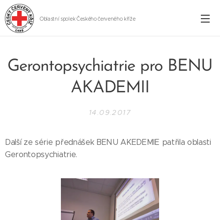
Oblastní spolek Českého červeného kříže
Cheb
Gerontopsychiatrie pro BENU
AKADEMII
14.09.2017
Další ze série přednášek BENU AKEDEMIE patřila oblasti
Gerontopsychiatrie.