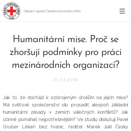
Oblastní spolek Českého červeného kříže
Cheb
Humanitární mise. Proč se
zhoršují podmínky pro práci
mezinárodních organizací?
01.03.2016
Jak to, že dochází k ozbrojeným útokům na jejich mise?
Má světové společenství sílu prosadit alespoň základní
humanitární zásady v zemích válečných konfliktů? Jak
účinně pomáhat nejpotřebnějším? Ve studiu diskutují Pavel
Gruber Lékaři bez hranic, ředitel, Marek Jukl Česky