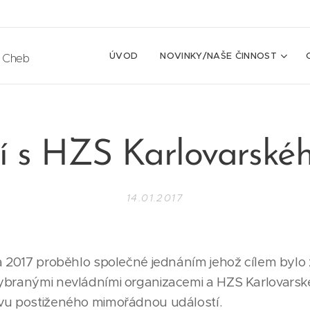
ÚVOD
NOVINKY/NAŠE ČINNOST
e Cheb
í s HZS Karlovarskéh
14.01.2017
a 2017 proběhlo společné jednáním jehož cílem bylo 
ybranými nevládními organizacemi a HZS Karlovarské
vu postiženého mimořádnou událostí.