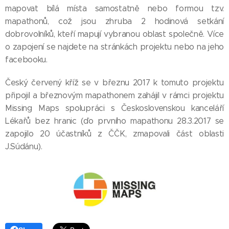
mapovat bílá místa samostatně nebo formou tzv.
mapathonů, což jsou zhruba 2 hodinová setkání
dobrovolníků, kteří mapují vybranou oblast společně. Více
o zapojení se najdete na stránkách projektu nebo na jeho
facebooku.
Český červený kříž se v březnu 2017 k tomuto projektu
připojil a březnovým mapathonem zahájil v rámci projektu
Missing Maps spolupráci s Československou kanceláří
Lékařů bez hranic (ďo prvního mapathonu 28.3.2017 se
zapojilo 20 účastníků z ČČK, zmapovali část oblasti
J.Súdánu).