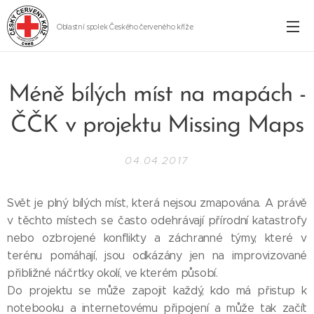
Oblastní spolek Českého červeného kříže
Cheb
Méně bílých míst na mapách -
ČČK v projektu Missing Maps
04.04.2017
Svět je plný bílých míst, která nejsou zmapována. A právě
v těchto místech se často odehrávají přírodní katastrofy
nebo ozbrojené konflikty a záchranné týmy, které v
terénu pomáhají, jsou odkázány jen na improvizované
přibližné náčrtky okolí, ve kterém působí.
Do projektu se může zapojit každý, kdo má přistup k
notebooku a internetovému připojení a může tak začít