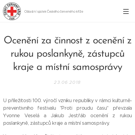
Oblastní spolek Českého červeného kříže
Cheb
Ocenění za činnost z ocenění z
rukou poslankyně, zástupců
kraje a místní samosprávy
23.06.2018
U příležitosti 100. výročí vzniku republiky v rámci kulturně-
preventivního festivalu "Proti proudu času" převzala
Yvonne Veselá a Jakub Jestřáb ocenění z rukou
poslankyně, zástupců kraje a místní samosprávy.