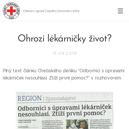
Oblastní spolek Českého červeného kříže
Cheb
Ohrozí lékárničky život?
15.09.2018
Plný text článku Chebského deníku "Odborníci s úpravami
lékárniček nesouhlasí. Ztíží první pomoc?" s rozhovorem.