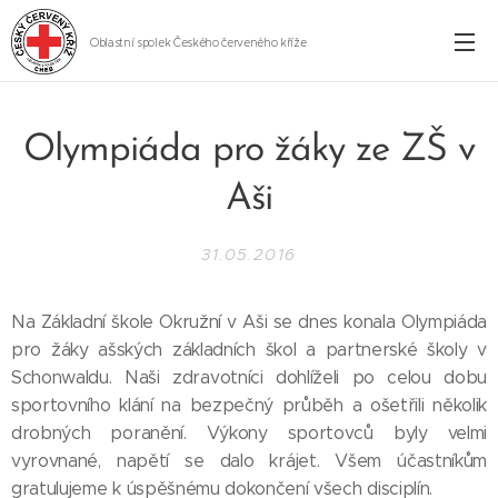
Oblastní spolek Českého červeného kříže
Cheb
Olympiáda pro žáky ze ZŠ v
Aši
31.05.2016
Na Základní škole Okružní v Aši se dnes konala Olympiáda
pro žáky ašských základních škol a partnerské školy v
Schonwaldu. Naši zdravotníci dohlíželi po celou dobu
sportovního klání na bezpečný průběh a ošetřili několik
drobných poranění. Výkony sportovců byly velmi
vyrovnané, napětí se dalo krájet. Všem účastníkům
gratulujeme k úspěšnému dokončení všech disciplín.