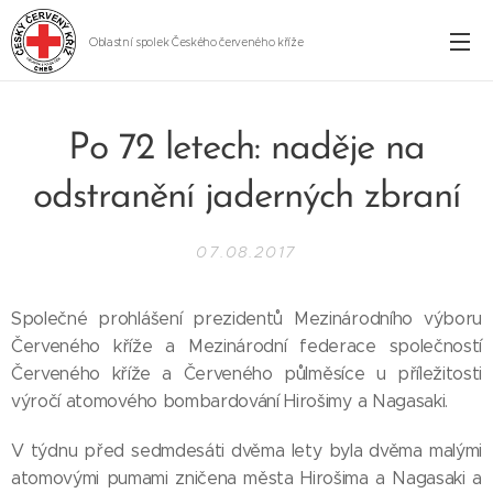
Oblastní spolek Českého červeného kříže
Cheb
Po 72 letech: naděje na
odstranění jaderných zbraní
07.08.2017
Společné prohlášení prezidentů Mezinárodního výboru
Červeného kříže a Mezinárodní federace společností
Červeného kříže a Červeného půlměsíce u příležitosti
výročí atomového bombardování Hirošimy a Nagasaki.
V týdnu před sedmdesáti dvěma lety byla dvěma malými
atomovými pumami zničena města Hirošima a Nagasaki a