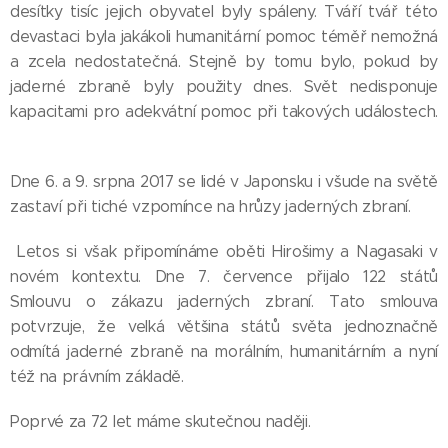
desítky tisíc jejich obyvatel byly spáleny. Tváří tvář této
devastaci byla jakákoli humanitární pomoc téměř nemožná
a zcela nedostatečná. Stejně by tomu bylo, pokud by
jaderné zbraně byly použity dnes. Svět nedisponuje
kapacitami pro adekvátní pomoc při takových událostech.
Dne 6. a 9. srpna 2017 se lidé v Japonsku i všude na světě
zastaví při tiché vzpomínce na hrůzy jaderných zbraní.
Letos si však připomínáme oběti Hirošimy a Nagasaki v
novém kontextu. Dne 7. července přijalo 122 států
Smlouvu o zákazu jaderných zbraní. Tato smlouva
potvrzuje, že velká většina států světa jednoznačně
odmítá jaderné zbraně na morálním, humanitárním a nyní
též na právním základě.
Poprvé za 72 let máme skutečnou naději.