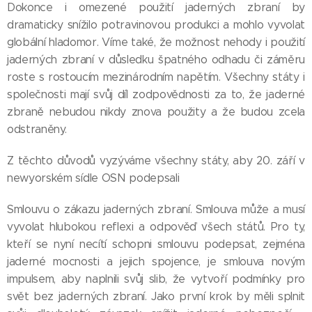
Dokonce i omezené použití jaderných zbraní by
dramaticky snížilo potravinovou produkci a mohlo vyvolat
globální hladomor. Víme také, že možnost nehody i použití
jaderných zbraní v důsledku špatného odhadu či záměru
roste s rostoucím mezinárodním napětím. Všechny státy i
společnosti mají svůj díl zodpovědnosti za to, že jaderné
zbraně nebudou nikdy znova použity a že budou zcela
odstraněny.
Z těchto důvodů vyzýváme všechny státy, aby 20. září v
newyorském sídle OSN podepsali
Smlouvu o zákazu jaderných zbraní. Smlouva může a musí
vyvolat hlubokou reflexi a odpověď všech států. Pro ty,
kteří se nyní necítí schopni smlouvu podepsat, zejména
jaderné mocnosti a jejich spojence, je smlouva novým
impulsem, aby naplnili svůj slib, že vytvoří podmínky pro
svět bez jaderných zbraní. Jako první krok by měli splnit