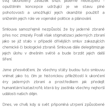
svůj dlouholetý závazek snížit jaderné nebezpečí -
opuštěním koncepce udržující je ve stavu plné
pohotovosti a umožňující jejich okamžité použití1 a
snížením jejich role ve vojenské politice a plánování.
Smlouva samozřejmě nezpůsobí, že by jaderné zbraně
přes noc zmizely. Posílí však stigmatizaci jaderných zbraní
jako se již stalo v případě dřívějších smluv zakazujících
chemické či biologické zbraně. Smlouva dále delegitimizuje
jejich úlohu v dnešním světě a bude brzdit jejich další
šíření.
Jsme přesvědčeni, že všechny státy budou tuto smlouvu
vnímat jako to, čím je: historickou příležitostí k ukončení
éry jaderných zbraní a prostředkem jak předejít
humanitární katastrofě, která by zastínila všechny nejhorší
události našich dějin.
Dnes, ve chvíli, kdy si svět připomíná utrpení způsobené