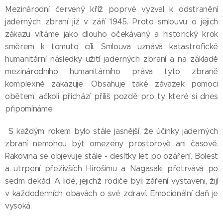
Mezinárodní červený kříž poprvé vyzval k odstranění
jaderných zbraní již v září 1945. Proto smlouvu o jejich
zákazu vítáme jako dlouho očekávaný a historický krok
směrem k tomuto cíli. Smlouva uznává katastrofické
humanitární následky užití jaderných zbraní a na základě
mezinárodního humanitárního práva tyto zbraně
komplexně zakazuje. Obsahuje také závazek pomoci
obětem, ačkoli přichází příliš pozdě pro ty, které si dnes
připomínáme.
S každým rokem bylo stále jasnější, že účinky jaderných
zbraní nemohou být omezeny prostorově ani časově.
Rakovina se objevuje stále - desítky let po ozáření. Bolest
a utrpení přeživších Hirošimu a Nagasaki přetrvává po
sedm dekád. A lidé, jejichž rodiče byli záření vystaveni, žijí
v každodenních obavách o své zdraví. Emocionální daň je
vysoká.