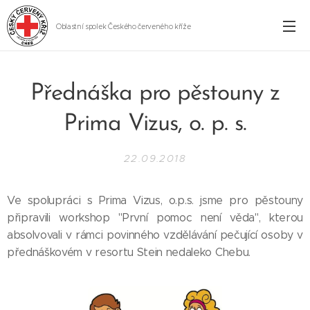
Oblastní spolek Českého červeného kříže
Cheb
Přednáška pro pěstouny z
Prima Vizus, o. p. s.
22.09.2018
Ve spolupráci s Prima Vizus, o.p.s. jsme pro pěstouny
připravili workshop "První pomoc není věda", kterou
absolvovali v rámci povinného vzdělávání pečující osoby v
přednáškovém v resortu Stein nedaleko Chebu.