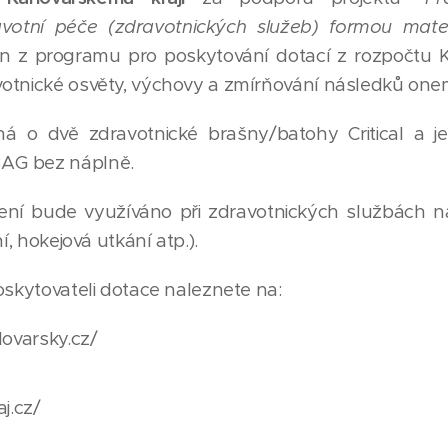
votní péče (zdravotnických služeb) formou mater
n z programu pro poskytování dotací z rozpočtu K
otnické osvěty, výchovy a zmírňování následků one
ná o dvě zdravotnické brašny/batohy Critical a j
AG bez náplně.
í bude využíváno při zdravotnických službách na
í, hokejová utkání atp.).
oskytovateli dotace naleznete na:
lovarsky.cz/
j.cz/