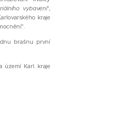
iálního vybavení
",
arlovarského kraje
mocnění".
ednu brašnu první
 území Karl. kraje