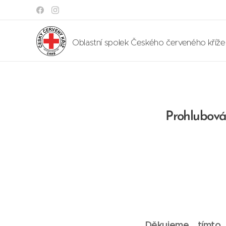
Oblastní spolek Českého červeného kříž
Prohlubová
Děkujeme tímto 