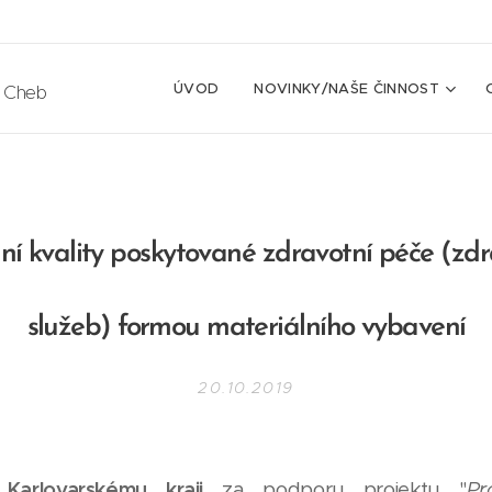
ÚVOD
NOVINKY/NAŠE ČINNOST
e Cheb
ní kvality poskytované zdravotní péče (zdr
služeb) formou materiálního vybavení
20.10.2019
Karlovarskému kraji
za podporu projektu "
Pr