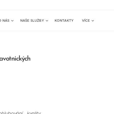
O NÁS
NAŠE SLUŽBY
KONTAKTY
VÍCE
avotnických
ohlubování kvality