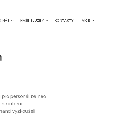
O NÁS
NAŠE SLUŽBY
KONTAKTY
VÍCE
h
si pro personál balneo
 na interní
nanci vyzkoušeli