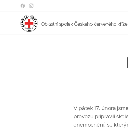
Oblastní spolek Českého červeného kříž
V pátek 17. února jsme
provozu připravili škol
onemocnění, se kterým