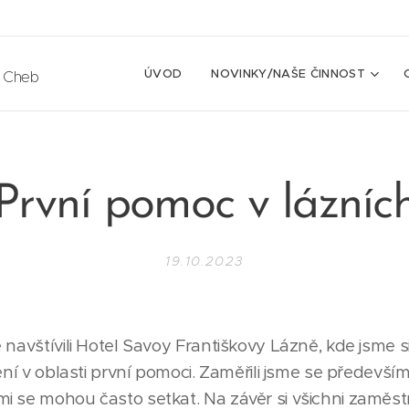
ÚVOD
NOVINKY/NAŠE ČINNOST
e Cheb
První pomoc v lázníc
19.10.2023
 navštívili Hotel Savoy Františkovy Lázně, kde jsme 
ení v oblasti první pomoci. Zaměřili jsme se především
i se mohou často setkat. Na závěr si všichni zaměst