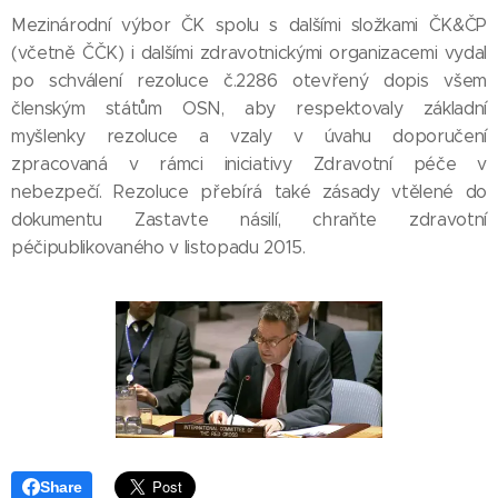
Mezinárodní výbor ČK spolu s dalšími složkami ČK&ČP
(včetně ČČK) i dalšími zdravotnickými organizacemi vydal
po schválení rezoluce č.2286 otevřený dopis všem
členským státům OSN, aby respektovaly základní
myšlenky rezoluce a vzaly v úvahu doporučení
zpracovaná v rámci iniciativy Zdravotní péče v
nebezpečí. Rezoluce přebírá také zásady vtělené do
dokumentu Zastavte násilí, chraňte zdravotní
péčipublikovaného v listopadu 2015.
Share