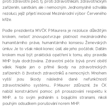
proti zdravotní péči, tj. proti zdravotníkům, zdravotnickým
zařízením, sanitkám, ale i nemocným. Jednomyslně schválila
rezoluci, jejíž přijetí inicioval Mezinárodní výbor Červeného
kříže.
Podle prezidenta MVČK P.Maurera je rezoluce důležitým
krokem, neboť znovupotvrzuje platnost mezinárodního
humanitárního práva, humanitárního konsesu Ženevských
úmluv. Je to však nikoli konec úsilí, ale jeho počátek. Dalším
krokem musí být praktická opatření k tomu, aby pravidla
MHP byla dodržována. Zdravotní péče bývá první obětí
válek. Nejde jen o přímé škody na zdravotnických
zařízeních či životech zdravotníků a nemocných. Mnohem
vyšší jsou škody následné dané nefunkčností
zdravotnického systému... P.Maurer zdůraznil, že ČK
nabízí konstruktivní pomoc při prosazování respektu k
MHP, a to svým jednáním s bojujícími stranami, nikoli
pouhým odsudkem porušování norem MHP.