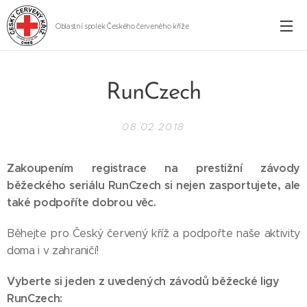
Oblastní spolek Českého červeného kříže
Cheb
RunCzech
08.02.2018
Zakoupením registrace na prestižní závody
běžeckého seriálu RunCzech si nejen zasportujete, ale
také podpoříte dobrou věc.
Běhejte pro Český červený kříž a podpořte naše aktivity
doma i v zahraničí!
Vyberte si jeden z uvedených závodů běžecké ligy
RunCzech: