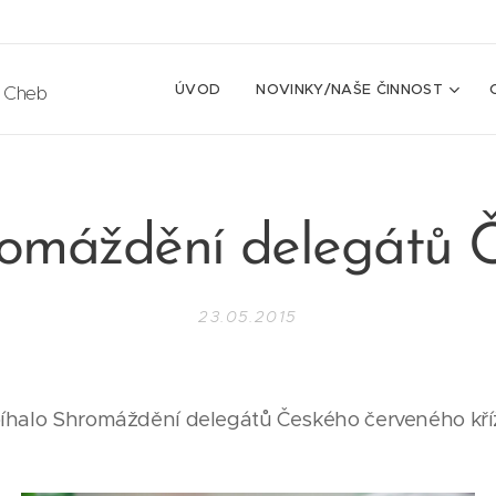
ÚVOD
NOVINKY/NAŠE ČINNOST
e Cheb
omáždění delegátů
23.05.2015
íhalo Shromáždění delegátů Českého červeného kř