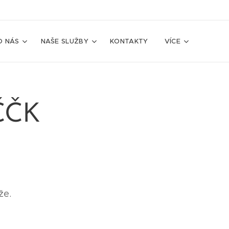
O NÁS
NAŠE SLUŽBY
KONTAKTY
VÍCE
 ČČK
íže.