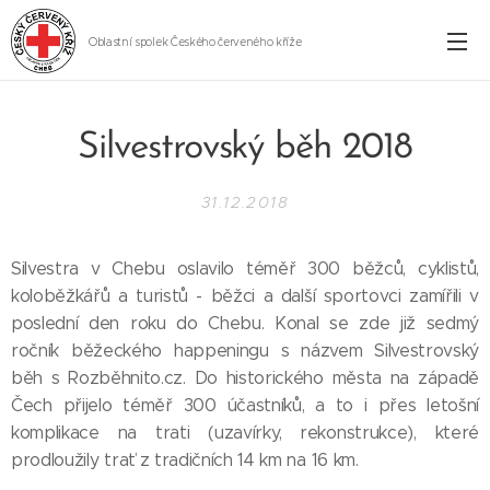
Oblastní spolek Českého červeného kříže
Cheb
Silvestrovský běh 2018
31.12.2018
Silvestra v Chebu oslavilo téměř 300 běžců, cyklistů,
koloběžkářů a turistů - běžci a další sportovci zamířili v
poslední den roku do Chebu. Konal se zde již sedmý
ročník běžeckého happeningu s názvem Silvestrovský
běh s Rozběhnito.cz. Do historického města na západě
Čech přijelo téměř 300 účastníků, a to i přes letošní
komplikace na trati (uzavírky, rekonstrukce), které
prodloužily trať z tradičních 14 km na 16 km.