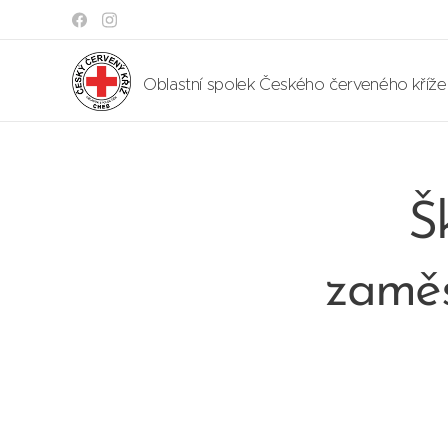
Oblastní spolek Českého červeného kříž
Š
zaměs