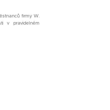
ěstnanců firmy W.
sti v pravidelném