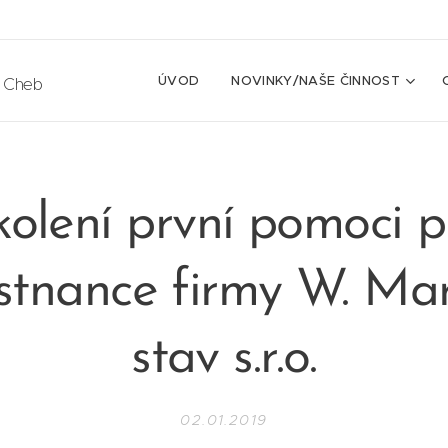
ÚVOD
NOVINKY/NAŠE ČINNOST
e Cheb
kolení první pomoci p
tnance firmy W. Ma
stav s.r.o.
02.01.2019