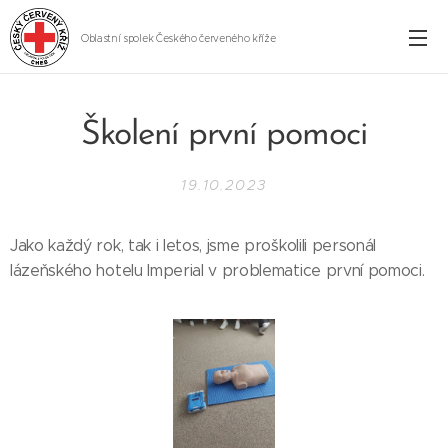
Oblastní spolek Českého červeného kříže
Cheb
Školení první pomoci
19.10.2023
Jako každý rok, tak i letos, jsme proškolili personál
lázeňského hotelu Imperial v problematice první pomoci.