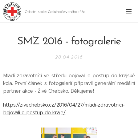
Oblastní spolek Českého červeného kříže
Cheb
SMZ 2016 - fotogralerie
28.04.2016
Mladí zdravotníci ve středu bojovali o postup do krajské
kola. První článek s fotogalerií připravil generální mediální
partner akce - Živé Chebsko. Děkujeme!
https://zivechebsko.cz/2016/04/27/mladi-zdravotnici-
bojovali-o-postup-do-kraje/