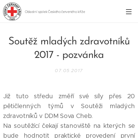
Oblastní spolek Českého červeného kříže
Cheb
Soutěž mladých zdravotníků
2017 - pozvánka
07.05.2017
Již tuto středu změří své síly přes 20
pětičlenných týmů v Soutěži mladých
zdravotníků v DDM Sova Cheb.
Na soutěžící čekají stanoviště na kterých se
bude hodnotit praktické provedení první