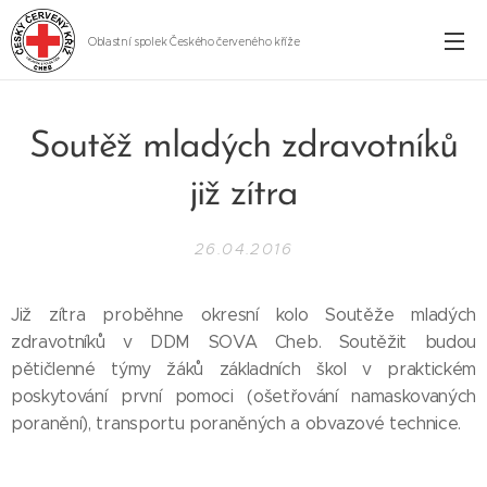
Oblastní spolek Českého červeného kříže
Cheb
Soutěž mladých zdravotníků
již zítra
26.04.2016
Již zítra proběhne okresní kolo Soutěže mladých
zdravotníků v DDM SOVA Cheb. Soutěžit budou
pětičlenné týmy žáků základních škol v praktickém
poskytování první pomoci (ošetřování namaskovaných
poranění), transportu poraněných a obvazové technice.