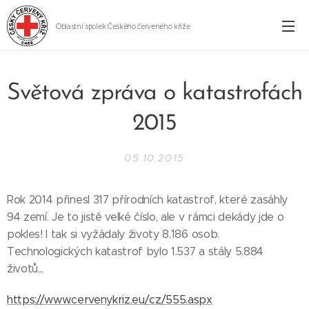
Oblastní spolek Českého červeného kříže
Cheb
Světová zpráva o katastrofách
2015
05.10.2015
Rok 2014 přinesl 317 přírodních katastrof, které zasáhly
94 zemí. Je to jistě velké číslo, ale v rámci dekády jde o
pokles! I tak si vyžádaly životy 8.186 osob.
Technologických katastrof bylo 1.537 a stály 5.884
životů...
https://www.cervenykriz.eu/cz/555.aspx