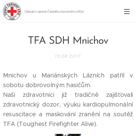
Oblastní spolek Českého červeného kříže
Cheb
TFA SDH Mnichov
13.08.2017
Mnichov u Mariánských Lázních patřil v
sobotu dobrovolným hasičům.
Naši zdravotníci již tradičně zajišťovali
zdravotnický dozor, výuku kardiopulmonální
resuscitace a maskování zranění na soutěž
TFA (Toughest Firefighter Alive).