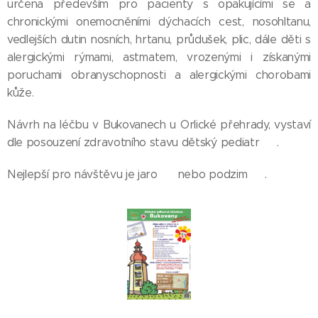
určena především pro pacienty s opakujícími se a
chronickými onemocněními dýchacích cest, nosohltanu,
vedlejších dutin nosních, hrtanu, průdušek, plic, dále děti s
alergickými rýmami, astmatem, vrozenými i získanými
poruchami obranyschopnosti a alergickými chorobami
kůže.
Návrh na léčbu v Bukovanech u Orlické přehrady, vystaví
dle posouzení zdravotního stavu dětský pediatr 👨‍🔬.
Nejlepší pro návštěvu je jaro 🥀 nebo podzim 🍂.