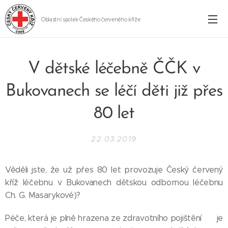
Oblastní spolek Českého červeného kříže
Cheb
V dětské léčebně ČČK v
Bukovanech se léčí děti již přes
80 let
22.03.2019
Věděli jste, že už přes 80 let provozuje Český červený
kříž léčebnu v Bukovanech dětskou odbornou léčebnu
Ch. G. Masarykové)? 🧐
Péče, která je plně hrazena ze zdravotního pojištění 💸 je