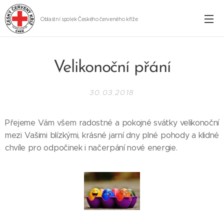
Oblastní spolek Českého červeného kříže
Cheb
Velikonoční přání
30.03.2018
Přejeme Vám všem radostné a pokojné svátky velikonoční
mezi Vašimi blízkými, krásné jarní dny plné pohody a klidné
chvíle pro odpočinek i načerpání nové energie.