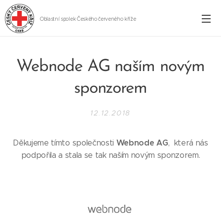
Oblastní spolek Českého červeného kříže
Cheb
Webnode AG naším novým
sponzorem
12.12.2018
Webnode AG
Děkujeme tímto společnosti
, která nás
podpořila a stala se tak naším novým sponzorem.