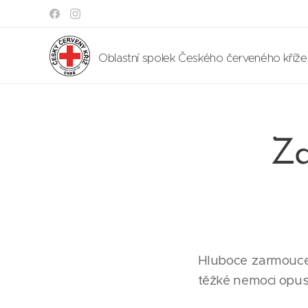
Oblastní spolek Českého červeného kříž
Za
Hluboce zarmouce
těžké nemoci opusti