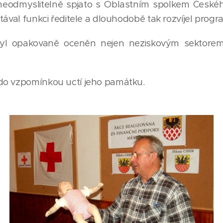
neodmyslitelně spjato s Oblastním spolkem Českéh
tával funkci ředitele a dlouhodobě tak rozvíjel progr
yl opakovaně oceněn nejen neziskovým sektorem,
o vzpomínkou uctí jeho památku.