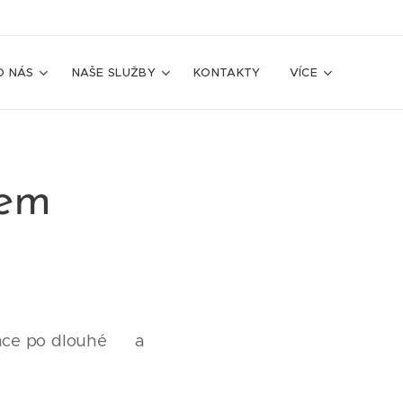
O NÁS
NAŠE SLUŽBY
KONTAKTY
VÍCE
rem
vence po dlouhé a