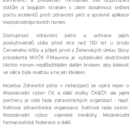
konferencí a především formulovat svá doporučení
státům a bojujícím stranám s cílem dosáhnout snížení
počtu incidentů proti zdravotní péči a správné aplikace
mezinárodněprávních norem.
Dostupnost zdravotní péče a ochrana jejích
poskytovatelů stála před více než 150 let u zrodu
Červeného kříže a přijetí první z Ženevských úmluv. Slovy
prezidenta MVČK P.Maurera je vyžadování dodržování
těchto norem nejdůležitějším dalším krokem, aby lidskost
ve válce byla realitou a ne jen ideálem.
Iniciativa Zdravotní péče v nebezpečí se opírá nejen o
Mezinárodní výbor ČK a další složky ČK&ČP, ale jejími
partnery je celá řada zdravotnických organizací - např.
Světová zdravotnická organizace, Světová rada sester,
Mezinárodní výbor vojenské medicíny, Mezinárodní
farmaceutická federace a další.