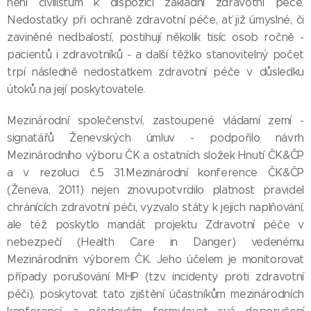
není civilistům k dispozici základní zdravotní péče.
Nedostatky při ochraně zdravotní péče, ať již úmyslné, či
zaviněné nedbalostí, postihují několik tisíc osob ročně -
pacientů i zdravotníků - a další těžko stanovitelný počet
trpí následně nedostatkem zdravotní péče v důsledku
útoků na její poskytovatele.
Mezinárodní společenství, zastoupené vládamí zemí -
signatářů Ženevských úmluv - podpořilo návrh
Mezinárodního výboru ČK a ostatních složek Hnutí ČK&ČP
a v rezoluci č.5 31.Mezinárodní konference ČK&ČP
(Ženeva, 2011) nejen znovupotvrdilo platnost pravidel
chránících zdravotní péči, vyzvalo státy k jejich naplňování,
ale též poskytlo mandát projektu Zdravotní péče v
nebezpečí (Health Care in Danger) vedenému
Mezinárodním výborem ČK. Jeho účelem je monitorovat
případy porušování MHP (tzv. incidenty proti zdravotní
péči), poskytovat tato zjištění účastníkům mezinárodních