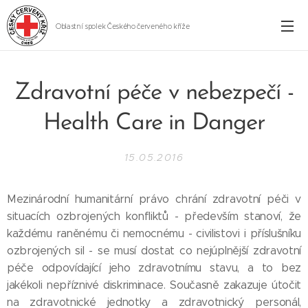
Oblastní spolek Českého červeného kříže
Cheb
Zdravotní péče v nebezpečí -
Health Care in Danger
15.05.2016
Mezinárodní humanitární právo chrání zdravotní péči v
situacích ozbrojených konfliktů - především stanoví, že
každému raněnému či nemocnému - civilistovi i příslušníku
ozbrojených sil - se musí dostat co nejúplnější zdravotní
péče odpovídající jeho zdravotnímu stavu, a to bez
jakékoli nepříznivé diskriminace. Současně zakazuje útočit
na zdravotnické jednotky a zdravotnický personál,