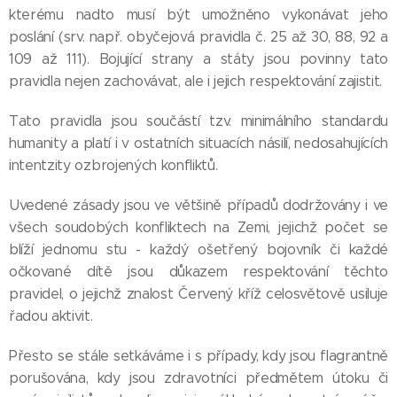
kterému nadto musí být umožněno vykonávat jeho
poslání (srv. např. obyčejová pravidla č. 25 až 30, 88, 92 a
109 až 111). Bojující strany a státy jsou povinny tato
pravidla nejen zachovávat, ale i jejich respektování zajistit.
Tato pravidla jsou součástí tzv. minimálního standardu
humanity a platí i v ostatních situacích násilí, nedosahujících
intentzity ozbrojených konfliktů.
Uvedené zásady jsou ve většině případů dodržovány i ve
všech soudobých konfliktech na Zemi, jejichž počet se
blíží jednomu stu - každý ošetřený bojovník či každé
očkované dítě jsou důkazem respektování těchto
pravidel, o jejichž znalost Červený kříž celosvětově usiluje
řadou aktivit.
Přesto se stále setkáváme i s případy, kdy jsou flagrantně
porušována, kdy jsou zdravotníci předmětem útoku či