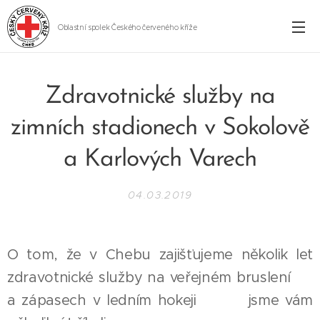
Oblastní spolek Českého červeného kříže
Cheb
Zdravotnické služby na
zimních stadionech v Sokolově
a Karlových Varech
04.03.2019
O tom, že v Chebu zajišťujeme několik let
zdravotnické služby na veřejném bruslení ⛸️
a zápasech v ledním hokeji 🥅🏒 jsme vám